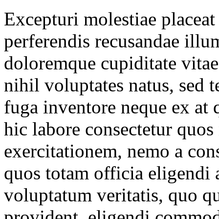
Excepturi molestiae placeat
perferendis recusandae illu
doloremque cupiditate vitae
nihil voluptates natus, sed 
fuga inventore neque ex at q
hic labore consectetur quos
exercitationem, nemo a cons
quos totam officia eligendi
voluptatum veritatis, quo q
provident, eligendi commod